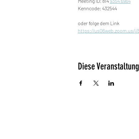
Meeting ID: 814 
9354 6964
Kenncode: 432544
oder folge dem Link
https://us06web.zoom.us
Diese Veranstaltung