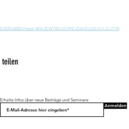
/j/81493546964?pwd=WHJEWTl6cVE0RExZdHZUd3JtUjJtUT09
 teilen
Erhalte Infos über neue Beiträge und Seminare
Anmelden