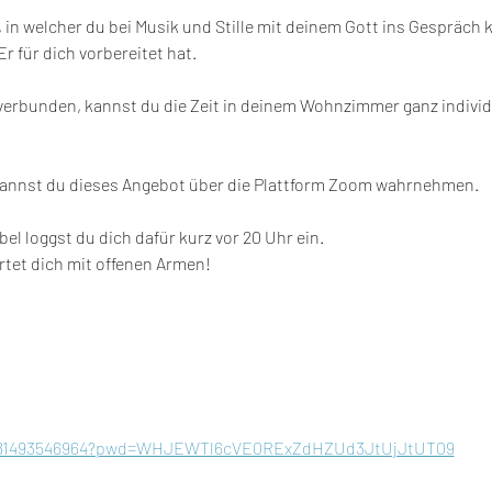
t, in welcher du bei Musik und Stille mit deinem Gott ins Gespräch
r für dich vorbereitet hat.
verbunden, kannst du die Zeit in deinem Wohnzimmer ganz individ
kannst du dieses Angebot über die Plattform Zoom wahrnehmen.
ibel loggst du dich dafür kurz vor 20 Uhr ein.
rtet dich mit offenen Armen!
/j/81493546964?pwd=WHJEWTl6cVE0RExZdHZUd3JtUjJtUT09