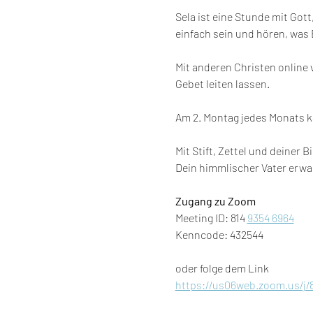
Sela ist eine Stunde mit Got
einfach sein und hören, was E
Mit anderen Christen online 
Gebet leiten lassen.
Am 2. Montag jedes Monats 
Mit Stift, Zettel und deiner B
Dein himmlischer Vater erwa
Zugang zu Zoom
Meeting ID: 814 
9354 6964
Kenncode: 432544
oder folge dem Link
https://us06web.zoom.us