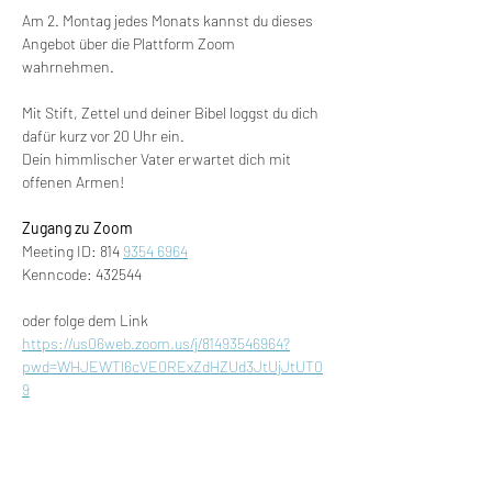
Am 2. Montag jedes Monats kannst du dieses 
Angebot über die Plattform Zoom 
wahrnehmen.
Mit Stift, Zettel und deiner Bibel loggst du dich 
dafür kurz vor 20 Uhr ein.
Dein himmlischer Vater erwartet dich mit 
offenen Armen!
Zugang zu Zoom
Meeting ID: 814 
9354 6964
Kenncode: 432544
oder folge dem Link
https://us06web.zoom.us/j/81493546964?
pwd=WHJEWTl6cVE0RExZdHZUd3JtUjJtUT0
9
Diese Veranstaltung teilen