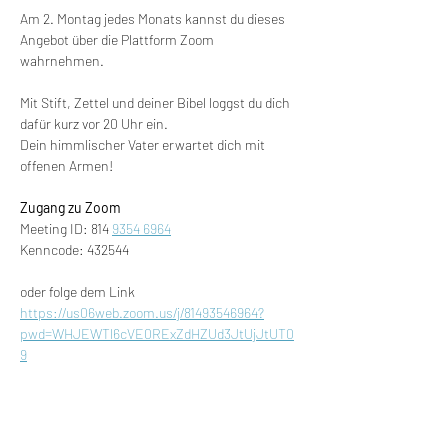
Am 2. Montag jedes Monats kannst du dieses 
Angebot über die Plattform Zoom 
wahrnehmen.
Mit Stift, Zettel und deiner Bibel loggst du dich 
dafür kurz vor 20 Uhr ein.
Dein himmlischer Vater erwartet dich mit 
offenen Armen!
Zugang zu Zoom
Meeting ID: 814 
9354 6964
Kenncode: 432544
oder folge dem Link
https://us06web.zoom.us/j/81493546964?
pwd=WHJEWTl6cVE0RExZdHZUd3JtUjJtUT0
9
Diese Veranstaltung teilen