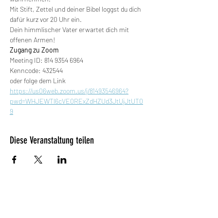
Mit Stift, Zettel und deiner Bibel loggst du dich 
dafür kurz vor 20 Uhr ein.
Dein himmlischer Vater erwartet dich mit 
offenen Armen!
Zugang zu Zoom
Meeting ID: 814 9354 6964
Kenncode: 432544
oder folge dem Link
https://us06web.zoom.us/j/81493546964?
pwd=WHJEWTl6cVE0RExZdHZUd3JtUjJtUT0
9
Diese Veranstaltung teilen