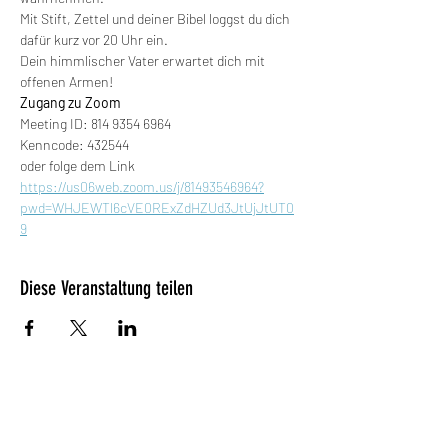
Mit Stift, Zettel und deiner Bibel loggst du dich 
dafür kurz vor 20 Uhr ein.
Dein himmlischer Vater erwartet dich mit 
offenen Armen!
Zugang zu Zoom
Meeting ID: 814 9354 6964
Kenncode: 432544
oder folge dem Link
https://us06web.zoom.us/j/81493546964?
pwd=WHJEWTl6cVE0RExZdHZUd3JtUjJtUT0
9
Diese Veranstaltung teilen