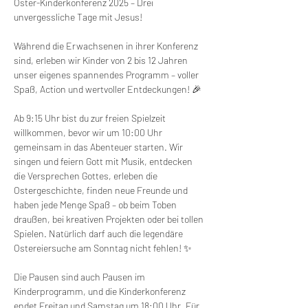
Oster-Kinderkonferenz 2025 – Drei 
unvergessliche Tage mit Jesus!
Während die Erwachsenen in ihrer Konferenz 
sind, erleben wir Kinder von 2 bis 12 Jahren 
unser eigenes spannendes Programm – voller 
Spaß, Action und wertvoller Entdeckungen! 🎉
Ab 9:15 Uhr bist du zur freien Spielzeit 
willkommen, bevor wir um 10:00 Uhr 
gemeinsam in das Abenteuer starten. Wir 
singen und feiern Gott mit Musik, entdecken 
die Versprechen Gottes, erleben die 
Ostergeschichte, finden neue Freunde und 
haben jede Menge Spaß – ob beim Toben 
draußen, bei kreativen Projekten oder bei tollen 
Spielen. Natürlich darf auch die legendäre 
Ostereiersuche am Sonntag nicht fehlen! ✨
Die Pausen sind auch Pausen im 
Kinderprogramm, und die Kinderkonferenz 
endet Freitag und Samstag um 18:00 Uhr. Für 