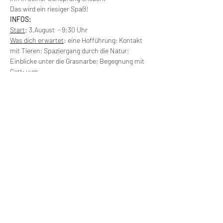
Das wird ein riesiger Spaß!
INFOS:
Start
: 3.August  - 9:30 Uhr
Was dich erwartet
: eine Hofführung; Kontakt 
mit Tieren; Spaziergang durch die Natur; 
Einblicke unter die Grasnarbe; Begegnung mit 
Gott; uvm.
Vollverpflegung
 inkl. warmen Mittagessen
Preis
: 22€ p.P. (Kinder unter 13 Jahren sind 
kostenfrei)
Ende
: offenes Ende um 16 Uhr mit Kaffee und 
Kuchen
Diese Veranstaltung teilen