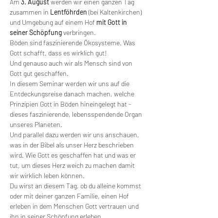
Am 
3. August
 werden wir einen ganzen Tag 
zusammen in 
Lentföhrden
 (bei Kaltenkirchen) 
und Umgebung auf einem Hof 
mit Gott in 
seiner Schöpfung
 verbringen.
Böden sind faszinierende Ökosysteme. Was 
Gott schafft, dass es wirklich gut!
Und genauso auch wir als Mensch sind von 
Gott gut geschaffen.
In diesem Seminar werden wir uns auf die 
Entdeckungsreise danach machen, welche 
Prinzipien Gott in Böden hineingelegt hat - 
dieses faszinierende, lebensspendende Organ 
unseres Planeten.
Und parallel dazu werden wir uns anschauen, 
was in der Bibel als unser Herz beschrieben 
wird. Wie Gott es geschaffen hat und was er 
tut, um dieses Herz weich zu machen damit 
wir wirklich leben können.
Du wirst an diesem Tag, ob du alleine kommst 
oder mit deiner ganzen Familie, einen Hof 
erleben in dem Menschen Gott vertrauen und 
ihn in seiner Schöpfung erleben.