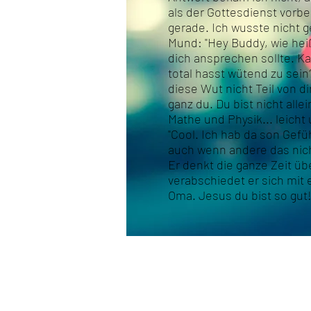
als der Gottesdienst vorb
gerade. Ich wusste nicht 
Mund: "Hey Buddy, wie heiß
dich ansprechen sollte. Ka
total hasst wütend zu sein
diese Wut nicht Teil von di
ganz du. Du bist nicht alle
Mathe und Physik... leicht
"Cool. Ich hab da son Gefü
auch wenn andere das nicht 
Er denkt die ganze Zeit üb
verabschiedet er sich mit
Oma. Jesus du bist so gut!