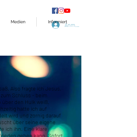
Medien
Informiert
Anmelden
saß. Also fragte ich Jesus,
 zum Schluss - beim
o über den Hulk weiß,
zeitig hatte ich auf
lt wird und zornig darauf
äuscht über seine eigene
e ich ihn. Eine klare
ufrieden geben kann. Sofort