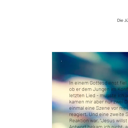
Die J
In einem Gottesdienst fiel
ob er dem Jungen im Konf
letzten Lied - musste ich 
kamen mir aber nur zwei Di
einmal eine Szene vor mei
reagiert. Und eine zweite 
Reaktion war. "Jesus wills
Antwort bekam ich nicht, a