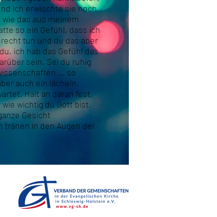
und ich erwischte sie noch
as wie das aus meinem
tte so ein Gefühl, dass ich
nrecht tun und du das aber
 du, ich hab das Gefühl das
arüber sein. Sei du ruhig
rwissenschaften ... so
ber auch ein lächeln.
rtet. Halt an daran fest,
wie wichtig du Gott bist.
 ganze Gesicht
h tränen in den Augen der