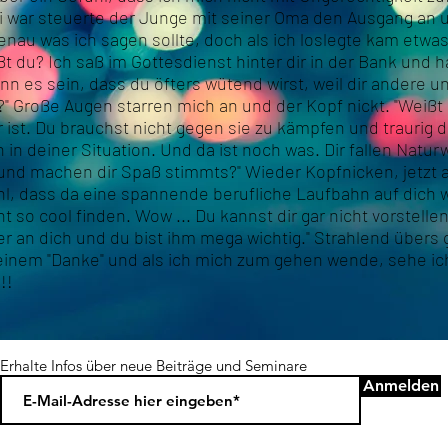
ei war steuerte der Junge mit seiner Oma den Ausgang an 
genau was ich sagen sollte, doch als ich loslegte kam etw
t du? Ich saß im Gottesdienst hinter dir in der Bank und ha
nn es sein, dass du öfters wütend wirst, weil dir andere u
?" Große Augen starren mich an und der Kopf nickt. "Weißt
r ist. Du brauchst nicht gegen sie zu kämpfen und traurig d
in in deiner Situation. Und da ist noch was. Dir fallen Natu
 und machen dir Spaß stimmts?" Wieder Kopfnicken, jetzt a
hl, dass da eine spannende berufliche Laufbahn auf dich wa
so cool finden. Wow ... Du kannst dir gar nicht vorstellen 
er an dich und du bist ihm mega wichtig." Strahlend übers
 einem "Danke" und als ich mich zum gehen wende, sehe ic
!!
Erhalte Infos über neue Beiträge und Seminare
Anmelden