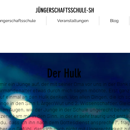
JÜNGERSCHAFTSSCHULE-SH
üngerschaftsschule
Veranstaltungen
Blog
Der Hulk
 mir ein Junge auf, der mit seiner Oma vor uns in der Bank 
irmandenalter etwas durch mich sagen möchte. Erst ganz
auf einmal an den Hulk denken. Von allen Dingen, die ich s
nge in den Sinn 1. Ärger/Wut und 2. Wissenschaftler. Gleich
nen Augen, wie der Junge in der Schule ungerecht behande
Szene kam mir in den Sinn, in der er sehr traurig und entt
t du, dass ich ihn nach dem Gottesdienst anspreche?", fragt
ber ein Gefühl, dass ich mich nicht mit Ungerechtigkeit z